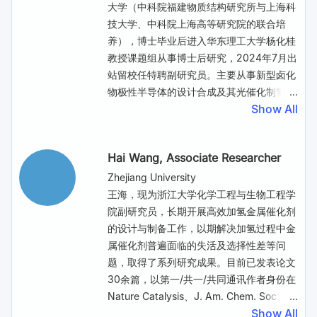
the synergy between photosensitizer
奖二等奖等奖励3项。
大学（中科院福建物质结构研究所与上海科
and catalytic complexes has been
Abstract:
技大学、中科院上海高等研究院的联合培
widely applied in photocatalysis, a lack
Direct conversion of methane (CH4) into
养），博士毕业后进入华东理工大学杨化桂
of design principal has resulted in a low
methanol (CH3OH) provides a feasible
教授课题组从事博士后研究，2024年7月出
efficiency of photon-to-product
route for efficient energy storage and
站留校任特聘副研究员。主要从事新型卤化
efficiency. The emergence of framework
the production of valuable chemicals.
物极性半导体的设计合成及其光催化制氢性
materials, including metal-organic
The scientific challenge for this dream
Show All
能研究。相关成果以第一作者身份发表在J.
frameworks and covalent-organic
reaction is the prevention of CH3OH
Am. Chem. Soc.（2篇）、Angew. Chem.
frameworks, provide an ideal platform
overoxidation. Herein, taking metal
Int. Ed.（3篇）等材料化学的国际权威学术
Hai Wang
, Associate Researcher
for rational design of multifunctional
oxides, typical semiconductors in the
期刊上。主持了国家自然科学基金青年基金
materials for photocatalysis. In this talk, I
field of methane oxidation as model
和3项省部级科研项目。
Zhejiang University
will primarily focus on the design of
catalysts, we confirm that the cleavage
Abstract:
王海，现为浙江大学化学工程与生物工程学
framework materials for improving
of different chemical bonds in CH3O*
Photocatalytic hydrogen (H2) evolution
院副研究员，长期开展高效加氢金属催化剂
reaction efficiency in photocatalysis.
intermediates could greatly affect the
reaction represents a highly attractive
的设计与制备工作，以期解决加氢过程中金
Artificial photosynthesis and organic
conversion pathway of methane, which
approach for directly converting
属催化剂普遍面临的失活及选择性差等问
transformations are discussed to
has a vital role in product selectivity.
intermittent solar energy into clean and
题，取得了系列研究成果。目前已发表论文
showcase the potential of framework
Specifically, it is revealed that the
storable fuels. Among the developed
30余篇，以第一/共一/共同通讯作者身份在
materials in achieving highly efficient
formation of overoxidation products
photocatalytic materials, polar materials
Nature Catalysis、J. Am. Chem. Soc、
photocatalysis
could be significantly prevented by the
are considered some of the most
Show All
Adv. Funct. Mater.、ACS Catalysis（3