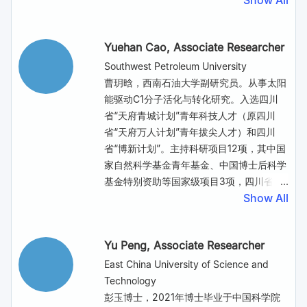
Show All
electrochemical conversion of CO2 to
renewable electricity. The latest
机框架材料（COF），并将其应用于光催化
CO in non-alkaline conditions (e.g., in
progress of the Li-NRR will be shared,
反应和纳米抗癌药物的工作。在博士研究期
Yuehan Cao
, Associate Researcher
strong acid media or using solid oxide
such as continuous-flow reactor and
间，他以第一作者或者共同第一作者发表7
electrochemical cell) with high efficiency,
design of stable anode catalyst in the
篇J. Am. Chem. Soc., 1篇Angew. Chem.
Southwest Petroleum University
the tandem strategy in which CO2 is first
organic system. Lastly, a new system
Int. Ed. 和1篇Nature Catal.他曾获得2023-
曹玥晗，西南石油大学副研究员。从事太阳
reduced to CO followed by further
based on redox-mediated ammonia
2024年Julia S. & Edward C. Lee奖学金、
能驱动C1分子活化与转化研究。入选四川
reducing CO to value-added products
synthesis will be discussed beyond the
国家自费留学生奖学金和碳未来青年研究者
省“天府青城计划”青年科技人才（原四川
shows significant promise. Herein we
Li-NRR.
奖。
省“天府万人计划”青年拔尖人才）和四川
report our latest progress in CO
Abstract:
省“博新计划”。主持科研项目12项，其中国
electroreduction using a carbon
Photocatalysis utilizes photon energy to
家自然科学基金青年基金、中国博士后科学
nanotube supported molecular catalyst
drive chemical reactions under mild
基金特别资助等国家级项目3项，四川省重
to achieve high efficiency towards value-
conditions that would otherwise require
Show All
大科技专项子课题、四川省自然科学基金等
added liquid fuels. Our efforts in
thermal energy. Nature provides a
省级科技项目4项。发表SCI论文42篇，其
providing mechanistic insights including
blueprint for designing photocatalytic
中以（共同）第一或者通讯作者在Nature
reaction intermediates and pathways will
Yu Peng
, Associate Researcher
systems by assembling light-harvesting
Commun.、J. Am. Chem. Soc.、Angew.
also be discussed.
antenna complexes, electron transport
Chem. Inter. Ed.等期刊发表SCI论文19篇，
East China University of Science and
chains, and catalytic enzymes for
被引1500余次，H因子22，2篇论文入选
Technology
photosynthesis. While methods based on
ESI热点论文。获得中国化工学会科学技术
彭玉博士，2021年博士毕业于中国科学院