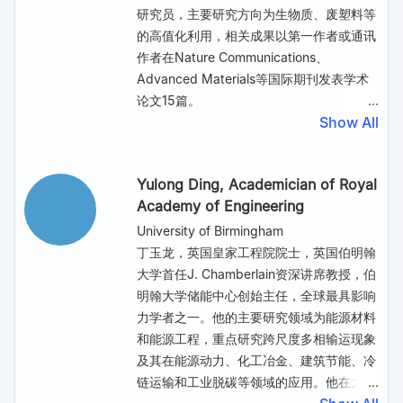
道。担任Science Bulletin,
Nanoscale
等国
研究员，主要研究方向为生物质、废塑料等
产知名期刊独立审稿人。
的高值化利用，相关成果以第一作者或通讯
Abstract:
作者在Nature Communications、
Soil contamination is a global
Advanced Materials等国际期刊发表学术
environmental issue that is exacerbated
论文15篇。
by rapidly increasing anthropogenic
Show All
Abstract:
activities. Depending on the pollution
Biomass is a kind of carbon-neutral
sources, the most common contaminants
resource and energy source by
Yulong Ding
, Academician of Royal
in soil include toxic heavy metals, and
absorbing carbon dioxide from the
Academy of Engineering
persistent organic pollutants. These soil
atmosphere and converting it into its
contaminations pose severe risks to
own carbon element. Hydrothermal
University of Birmingham
humans and the ecosystem by
conversion can convert biomass into
丁玉龙，英国皇家工程院院士，英国伯明翰
damaging the water quality and food
carbon materials, bio-oils, and
大学首任J. Chamberlain资深讲席教授，伯
chain, and reducing land usability for
combustible gases. However, the
明翰大学储能中心创始主任，全球最具影响
agriculture, which requires urgent and
temperature and pressure of the
力学者之一。他的主要研究领域为能源材料
efficient remediation practices.
hydrothermal process occurring in a
和能源工程，重点研究跨尺度多相输运现象
Traditional physical and chemical
batch reactor are typically coupled. In
及其在能源动力、化工冶金、建筑节能、冷
processes for soil remediation suffer
this study, we develop a decoupled
链运输和工业脱碳等领域的应用。他在大规
from long treatment time and usually
temperature and pressure hydrothermal