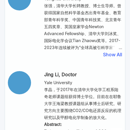
conversion exceeding 50%. This
pyrolysis threshold temperature is the
张强，清华大学长聘教授、博士生导师。曾
catalytic shunt strategy also showcases
key to growing variable-range-hopping
获得国家自然科学基金杰出青年基金、教育
versatility across other bifunctional
conductive AMC with medium-range
部青年科学奖、中国青年科技奖、北京青年
systems for producing gasoline and light
order (MRO), whereas increasing the
五四奖章、英国皇家学会Newton
olefins. The model, which involves
temperature by 25 °C results in AMC
Advanced Fellowship、清华大学刘冰奖、
modulating the adsorption of
losing MRO and becoming electrically
国际电化学会议Tian Zhaowu奖等。2017-
intermediates across different activity
insulating, with an increase in sheet
2023年连续被评为“全球高被引科学家”。
domains to create a shunt, provides a
resistance of 109 times. Beyond
Show All
长期从事能源化学与能源材料的研究。近年
promising approach to achieving high
visualizing highly distorted
来，致力于将国家重大需求与基础研究相结
activity without compromising product
nanocrystallites embedded in a
合，面向能源存储和利用的重大需求，重点
selectivity under harsh reaction
continuous random network, atomic-
Jing Li
, Doctor
研究锂电池、锂硫电池、锌空气电池等的原
conditions.
resolution electron microscopy shows
理和关键能源材料。相关技术在储能相关领
Yale University
the absence/presence of MRO and
域得到应用，取得了显著的成效。所指导的
李晶，于2017年在清华大学化学工程系陆
temperature-dependent densities of
多位研究生获得清华大学学术新秀、清华大
奇老师课题组获得博士学位。目前在在耶鲁
nanocrystallites, two order parameters
学特等奖学金、全国挑战杯特等奖。曾获得
大学王海梁教授课题组从事博士后研究。研
proposed to fully describe DOD.
教育部自然科学一等奖、2022年“科学探索
究方向主要围绕CO2/CO电还原反应的机理
Numerical calculations establish the
奖”、 “可持续发展青年科学家奖” 2023“年
研究以及甲醇电化学制备的放大化。
conductivity diagram as a function of
度科技人物”榜单“年度科技新锐”等奖励与
Abstract:
these two parameters, directly linking