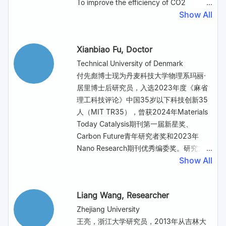
荣誉。
To improve the efficiency of CO2
microstructures to electrical properties.
Show All
reduction reaction (CO2RR) to high
Our work represents an important step
valuable products, substantial progress
towards understanding the structure–
has been made on the development of
property relationship of amorphous
Xianbiao Fu
, Doctor
gas-diffusion type flow cells (e.g.,
materials at the fundamental level and
microfluidic reactors and membrane
Technical University of Denmark
paves the way to electronic devices
electrode assembly electrolyzers) to
付先彪博士现为丹麦科技大学物理系玛丽·
using 2D amorphous materials.
improve the mass transport of CO2. A
居里博士后研究员，入选2023年度《麻省
reservoir of flowing highly alkaline
理工科技评论》中国35岁以下科技创新35
electrolyte is typically used in these
人（MIT TR35），曾获2024年Materials
electrolyzers, with the purpose of
Today Catalysis期刊第一届新星奖、
increasing the full-cell energy efficiency
Carbon Future青年研究者奖和2023年
by reducing the voltage required to
Nano Research期刊优秀编委奖。研究方向
drive the coupled anodic oxygen
Show All
为能源的化学储存与催化转化以及能源的高
evolution reaction. However, the use of
效清洁利用，即将可再生电能转化为化学能
highly alkaline electrolytes inevitably
并储存在化学品（燃料）中，包括电化学合
Liang Wang
, Researcher
leads to electrolyte degradation and
成氨、电合成燃料和有机电化学。
coking of the electrode due to the
Abstract:
Zhejiang University
carbonate formation caused by the
Renewable energy sources like solar and
王亮，浙江大学研究员，2013年从吉林大