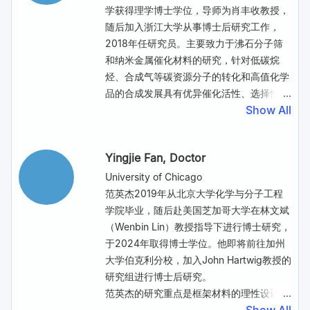
chemical reaction of CO2 and OH-,
wind energy are characterized by their
学获得理学博士学位，导师为肖丰收教授，
which poses great challenges to the
intermittency and variability, making
随后加入浙江大学从事博士后研究工作，
improvement of carbon efficiency to
large-scale storage and transportation
2018年任研究员。主要致力于沸石分子筛
support commercial applications. In a
challenging. Converting renewable
和纳米金属催化材料的研究，针对低碳烷
few recent studies, the carbonate
energy into chemical energy and storing
烃、合成气等碳资源分子的转化和高值化学
formation problem has been effectively
it in fuels and chemicals is a pathway to
品的合成发展具有优异催化活性、选择性和
reduced by conducting CO2 electrolysis
address this challenge. The key to
Show All
寿命的新型催化材料, 阐明沸石分子筛的骨
in strong acid media or directly
solving this problem lies in finding a
架、孔道和金属纳米颗粒或骨架杂原子的协
implementing carbonate to CO2RR
suitable energy storage carrier and
同作用机理，为多相催化材料的创制提供新
Yingjie Fan
, Doctor
products. Despite the progress, the
efficient and clean electrocatalytic
策略。在Science、Nature Catal.、Nature
energy efficiency for the value-added
pathways for carrier synthesis. In this
Nanotechnol.、J. Am. Chem. Soc.、
University of Chicago
products is below expectation due to
talk, I will discuss why ammonia is a
Chem、Joule等杂志发表论文多篇，获得中
范英杰2019年从北京大学化学与分子工程
their low total Faradaic efficiency
promising energy storage carrier. I will
国化学会青年化学奖，国家自然科学基金优
学院毕业，随后赴美国芝加哥大学在林文斌
achieved at those conditions. The use of
introduce the electrochemical ammonia
青项目、国际催化大会青年科学家奖、中国
（Wenbin Lin）教授指导下进行博士研究，
CO instead of CO2 as the feedstock
synthesis as the energy storage route,
催化新秀奖等奖项。
于2024年取得博士学位。他即将前往加州
offers a means to address these
especially lithium-mediated nitrogen
大学伯克利分校，加入John Hartwig教授的
challenges resulted from the undesired
reduction reaction (Li-NRR), for the
研究组进行博士后研究。
side reaction or low selectivity.
distributed production of fertilizers in
范英杰的研究重点是框架材料的理性设计，
Considering the comparatively mature
small-scale devices powered by
包括金属有机框架材料（MOF）和共价有