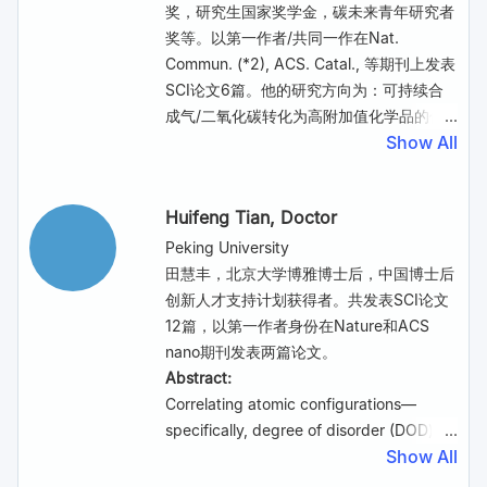
substances. The rapid high-temperature
hydrothermal conversion of real biomass.
本领域国际顶尖及权威期刊，担任
奖，研究生国家奖学金，碳未来青年研究者
treatment pertains soil mineral
This study is valuable for deepening the
eScience, Chemical Synthesis，结构化学
奖等。以第一作者/共同一作在Nat.
constituents, and enhances soil
understanding of the reaction
等期刊青年编委，以及多个SCI期刊独立审
Commun. (*2), ACS. Catal., 等期刊上发表
exchangeable nutrient supply, making
mechanism of hydrothermal conversion
稿人。
SCI论文6篇。他的研究方向为：可持续合
soil available for plant growth and animal
of biomass and the practical industrial
报告摘要:
成气/二氧化碳转化为高附加值化学品的催
culture. Combining the low-energy,
application of low-temperature
结构明确的配位化合物一类可以通过单晶X
Show All
化材料的原子尺度设计。
water-free feature and potential
hydrothermal conversion of biomass.
射线衍射表征其准确结构的化合物，从而可
Abstract:
scalability, the ultrahigh temperature
以在原子精度上实现这类化合物结构设计。
Sustainable resource conversion is
electrothermal remediation is an
Huifeng Tian
, Doctor
在本次报告中，报告人将介绍于结构明确的
essential for environmental sustainability,
attractive alternative for near-future soil
配位化合物在碳氢化合物分离方面的应用，
with heterogeneous catalysis playing a
Peking University
remediation practice.
具有显著的节能、低碳排放等优势。此外，
critical role. Yet, balancing high catalytic
田慧丰，北京大学博雅博士后，中国博士后
报告人还将介绍结构明确的配位化合物在催
activity with selectivity is challenging
创新人才支持计划获得者。共发表SCI论文
化转化碳氢化合物方面的卓越性能。通过对
due to the complex interactions of
12篇，以第一作者身份在Nature和ACS
比实验和理论计算结果分析，我们进一步阐
intermediates across multiple active
nano期刊发表两篇论文。
明了这些配位化合物的分离和催化机制。本
sites, which can trigger competing
Abstract:
研究为开发新型高效的分离和催化材料提供
reactions. To overcome this, we
Correlating atomic configurations—
了重要依据，展示了结构明确的配位化合物
introduce the "catalytic shunt," a
specifically, degree of disorder (DOD)—
在可持续发展中的广阔应用前景。
strategy inspired by biological metabolic
Show All
of an amorphous solid with properties is
shunts, defined as the precise
a long-standing riddle in materials