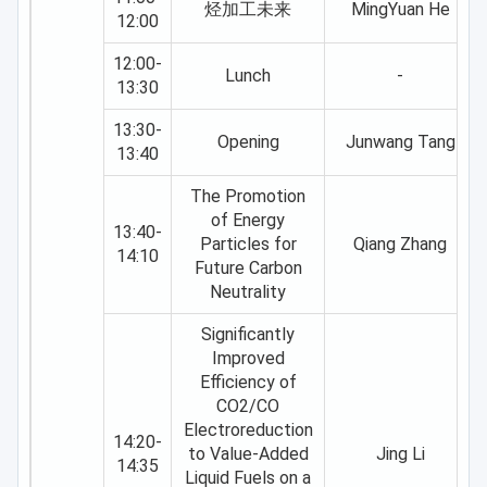
烃加工未来
MingYuan He
12:00
12:00-
Lunch
-
13:30
13:30-
Opening
Junwang Tang
13:40
The Promotion
of Energy
13:40-
Particles for
Qiang Zhang
14:10
Future Carbon
Neutrality
Significantly
Improved
Efficiency of
CO2/CO
Electroreduction
14:20-
to Value-Added
Jing Li
14:35
Liquid Fuels on a