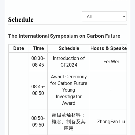
selective cleavage of C-O bonds in
promising due to their unique property of
篇）等期刊发表论文20篇，授权专利9项。
CH3O* intermediates instead of metal-O
promoting the separation of
曾获“博新计划”，2023年“中国催化新秀
Schedule
bonds. By manipulating the lattice
photogenerated carriers through a
奖”，2023年中国化工学会“基础研究成果
oxygen mobility of metal oxides, the
depolarization electric field. However,
奖”一等奖等。
electrons transferring from the surface to
traditional inorganic polar photocatalytic
Abstract:
The International Symposium on Carbon Future
the CH3O* intermediates could
materials face issues such as wide
Date
Time
Schedule
Hosts & Speakers
directionally inject into the antibonding
bandgaps and poor carrier transport
Supported metal catalysts, which usually
orbitals of the C-O bond, resulting in its
capability, resulting in low overall
comprise metal NPs supported on the
08:30-
Introduction of
Fei Wei
selective cleavage. Based on these
efficiency in photocatalytic hydrogen
surface of solid carriers, have been
08:45
CF2024
findings, we proposed a novel concept
production. In this context, we
extensively used in the fine chemical
Award Ceremony
to modulate the methane conversion
innovatively proposed introducing
synthesis, such as the heterogeneous
for Carbon Future
pathway to hinder the overoxidation of
polarization into metal halide materials,
catalytic hydrogenations. However, for
08:45-
Young
-
target products - the concept of a
which possess excellent optoelectronic
molecules with strong and preferential
08:50
Investigator
hydrogen bonding trap. Taking boron
semiconductor properties, opening a
chemisorption on metal surface, the
Award
nitride as a proof-of-concept model, for
new field of research in polar metal
metal sites can be blocked and cause an
the first time it is found that the
halide photocatalysis.
activity loss of up to two to three orders
超级蒙烯材料：
08:50-
designed N H bonds can work as a
We primarily focused on the design,
of magnitude. For example, during the
概念、制备及其
ZhongFan Liu
09:50
hydrogen bonding trap to attract
应用
synthesis, and semiconductor
hydrogenation of N-heterocyclic