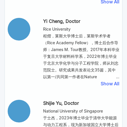
Show All
学会
专家委员会副主任等，担任《化工学
报》、Chemical Engineering Science、
Battery Energy
副主编、Carbon Future等
Yi Cheng
, Doctor
20余种期刊编委。研究方向为功能碳材料
的合成及应用; 煤炭的高效高附加值精细化
Rice University
利用；电化学和能源化工。在Nature
程熠，莱斯大学博士后，莱斯学术学者
Mater., Nature Commun., Adv. Mater.,
（Rice Academy Fellow），博士后合作导
Angew. Chem. Int. Ed., J. Am. Chem.
师：James M. Tour教授。2017年本科毕业
Soc., 等国内外学术刊物发表论文800余
于复旦大学材料科学系，2022年博士毕业
篇，h指数120。煤基碳材料的论文数量
于北京大学化学与分子工程学院，师从刘忠
(web of sci.)世界第一,引领了煤化学化工学
范院士。研究成果共发表论文35篇，其中
科的前沿发展方向。2018-2023年连续入
以第一/共同第一作者在Nature
选科睿唯安全球高引科学家榜单。
Show All
Sustainability, Nature Communications,
JACS,
Advanced Functional Materials
,
ACS Nano等期刊发表论文12篇。目前主要
Shijie Yu
, Doctor
研究方向是废弃资源的回收利用、新型功能
材料的制备以及环境污染物治理等。
National University of Singapore
Google Scholar
引用600余次。研究成果被
于士杰，2023年博士毕业于清华大学能源
C&EN, Phys.org, Scientific American等报
与动力工程系，现为新加坡国立大学博士后