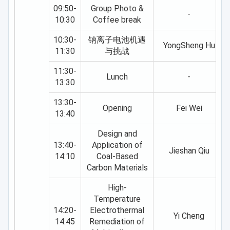
electrons. Benefitting from this property,
performance characterization,
compounds (e.g., pyridines, quinolines,
09:50-
Group Photo &
the N H bonds on the BN surface rather
particularly the photocatalytic hydrogen
and amino-containing molecules), the
-
10:30
Coffee break
than C-H bonds in formaldehyde prefer
production performance, of two-
nitrogen moiety of substrates or
to cleave, greatly suppressing the
dimensional multilayer metal halide polar
products can strongly coordinate to the
10:30-
钠离子电池机遇
YongSheng Hu
continuous dehydrogenation process.
photocatalysts. Firstly, we studied the
11:30
metal sites and form a densely packed
与挑战
More importantly, formaldehyde will
structure and dimensional regulation
molecular layer, thus reducing the
11:30-
combine with the released protons,
rules of metal halides and proposed the
accessible metal sites for hydrogenation.
Lunch
-
13:30
which leads to a proton rebound process
"heterometallic alloying" strategy, which
To alleviate this problem, high
to regenerate methanol. As the results,
effectively improved the semiconductor
temperature (>200 °C) and ultra-high
13:30-
Opening
Fei Wei
the designed catalyst shows a 3.8%
performance of low-dimensional metal
pressure of hydrogen (15~30 MPa) are
13:40
conversion rate for methane with a high
halide materials. Subsequently, we
usually used in industry to increase the
Design and
methanol generation rate (∼325.4 μmol
proposed the "cavity-confined rotor"
degree of H2 coverage on metal surface
13:40-
Application of
g-1 h-1) and selectivity (∼87.0%) under
strategy, achieving the directional
to boost the hydrogenation.
Jieshan Qiu
14:10
Coal-Based
room temperature and atmospheric
design and synthesis of two-dimensional
Furthermore, the strongly-coordinated
Carbon Materials
pressure in the absence of extra
multilayer halide polar semiconductors.
molecules can break the metal-metal
oxidants, which is superior among the
Furthermore, combining polarization with
(M-M) bonds, leading to the metal
High-
reported studies (reaction pressure: <20
the excellent photoresponse
leaching. It is therefore highly desirable
Temperature
14:20-
bar).
Electrothermal
performance of two-dimensional
for rational design and synthesis of
Yi Cheng
14:45
Remediation of
multilayer metal halide materials, we
supported metal catalyst to boost the