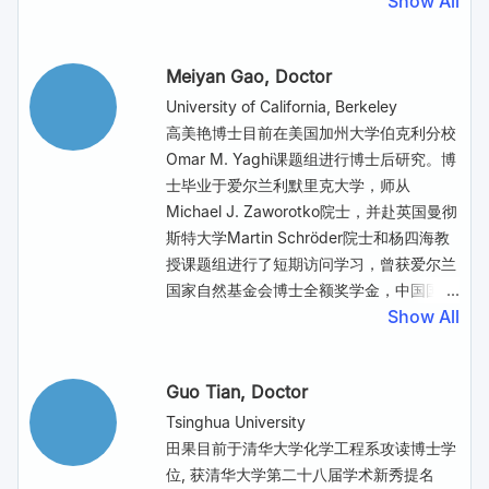
Show All
模电能和热能储存方面的研究已获得规模化
lack generality because of the different
system that can convert biomass at
应用。他发明了液态空气储能技术，并引领
sources, occurrences, and chemical
independent temperature or pressure.
了技术发展的起步阶段。他开发了用于热能
Meiyan Gao
, Doctor
properties of the pollutants. Here, we
The independent effects of temperature
存储的复合相变材料和相关的大规模制造技
report an ultrahigh-temperature
and pressure on the biomass under
术，并得到大规模的商业应用。他在被动冷
University of California, Berkeley
electrothermal remediation process for
decoupled conditions were explored.
却集装箱技术方面的工作已经在冷链应用大
高美艳博士目前在美国加州大学伯克利分校
the rapid removal of multiple pollutants
The promotive effect of pressure on
规模商业示范运行。他被选为英国皇家工程
Omar M. Yaghi课题组进行博士后研究。博
in soil. The temperature of the
biomass model compounds was
院院士（2020年）;并获得IChemE 清洁能
士毕业于爱尔兰利默里克大学，师从
contaminated soil with conductive
discovered, and the mechanism by
源奖章（2021 年）、IChemE 能源、研究
Michael J. Zaworotko院士，并赴英国曼彻
carbon additives rapidly ramps up to
which high-pressure water under
项目和杰出成就三个类别的奖（2019）、
斯特大学Martin Schröder院士和杨四海教
>1000 °C within seconds by pulsed
decoupled conditions broke the
杰出储能个人奖2018）、能源与环境奖和
授课题组进行了短期访问学习，曾获爱尔兰
direct current inputs. The high
hydrogen bond network and activated
技术与创新大奖（2011年），和洪堡研究奖
国家自然基金会博士全额奖学金，中国国家
temperature enables the evaporative
the C–H bond was revealed. By
（2024）。
Show All
优秀自费留学生奖学金(2022)和2024碳未
removal of toxic heavy metals;
extending the decoupled temperature
来青年研究者奖。主要从事结构明确的功能
simultaneously, persistent organic
and pressure hydrothermal system to
配合物研究工作，截至目前，已发表学术论
Guo Tian
, Doctor
pollutants are destroyed by
the conversion of real biomass, the
文30余篇，合著1部、发明专利2项，其中
graphitization for polycyclic aromatic
temperature limit of hydrothermal
以第一作者和通讯作者共发表17篇，包括J.
Tsinghua University
hydrocarbons, and by mineralization for
conversion of lignocellulosic biomass
Am. Chem. Soc.（4篇），Angew. Chem.
田果目前于清华大学化学工程系攻读博士学
perfluoroalkyl and polyfluoroalkyl
was broken, enabling low-temperature
Int. Ed.（2篇），Small，Chem. Mater.等
位, 获清华大学第二十八届学术新秀提名