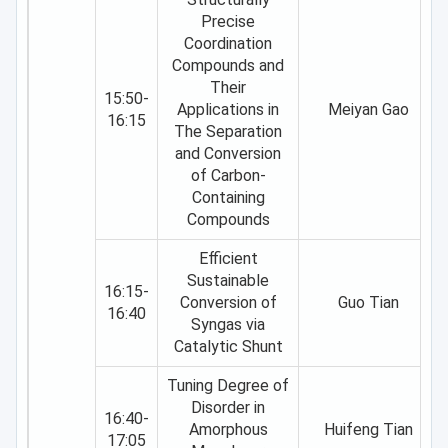
adsorption, showing good conversion
Precise
and product selectivity[1,2]. The
Coordination
Compounds and
modulation of the electronic structure of
Their
the metal NPs was achieved through the
15:50-
Applications in
Meiyan Gao
construction of strong metal-support
16:15
The Separation
interactions[3-5], where the electron
and Conversion
transfer from support to metal surface
of Carbon-
significantly inhibit the molecules bond
Containing
to metal surface via π orbitals of the
Compounds
molecule’s ring or the nitrogen’s lone pair
Efficient
of electrons, resulting in good
Sustainable
stability[6]. Overall, these strategies
16:15-
Conversion of
Guo Tian
reported here may open up possibilities
16:40
Syngas via
for the development of highly active and
Catalytic Shunt
stable metal catalysts in the future.
Tuning Degree of
Disorder in
16:40-
Amorphous
Huifeng Tian
17:05